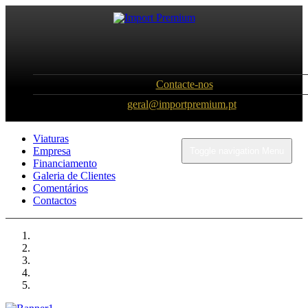
Contacte-nos
geral@importpremium.pt
Viaturas
Empresa
Toggle navigation
Menu
Financiamento
Galeria de Clientes
Comentários
Contactos