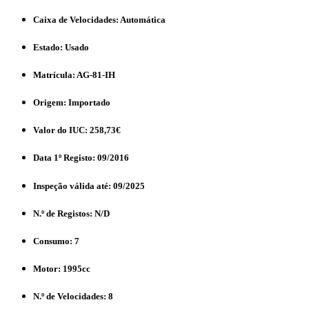
Caixa de Velocidades:
Automática
Estado:
Usado
Matrícula:
AG-81-IH
Origem:
Importado
Valor do IUC:
258,73€
Data 1º Registo:
09/2016
Inspeção válida até:
09/2025
N.º de Registos:
N/D
Consumo:
7
Motor:
1995cc
N.º de Velocidades:
8