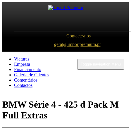
Contacte-nos
geral@importpremium.pt
Viaturas
Empresa
Toggle navigation
Menu
Financiamento
Galeria de Clientes
Comentários
Contactos
BMW Série 4 - 425 d Pack M
Full Extras