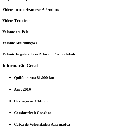
Vidros Insonorizantes e Atérmicos
Vidros Térmicos
Volante em Pele
Volante Multifunções
Volante Regulável em Altura e Profundidade
Informação Geral
Quilómetros:
81.000 km
Ano:
2016
Carroçaria:
Utilitário
Combustível:
Gasolina
Caixa de Velocidades:
Automática