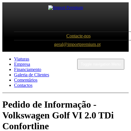
Contacte-nos
geral@importpremium.pt
Viaturas
Empresa
Toggle navigation
Menu
Financiamento
Galeria de Clientes
Comentários
Contactos
Pedido de Informação -
Volkswagen Golf VI 2.0 TDi
Confortline